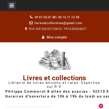
Skip
09.67.04.07.48 / 06.16.71.12.38
to
livresetcollections@gmail.com
content
RCS 450 528 237 00016 - FR12450528237
Mon compte
Livres et collections
Librairie de livres anciens et rares. Expertise
sur R.V.
0