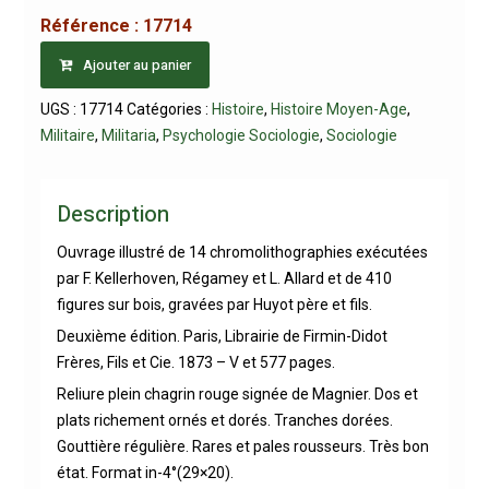
Référence :
17714
Ajouter au panier
UGS :
17714
Catégories :
Histoire
,
Histoire Moyen-Age
,
Militaire
,
Militaria
,
Psychologie Sociologie
,
Sociologie
Description
Ouvrage illustré de 14 chromolithographies exécutées
par F. Kellerhoven, Régamey et L. Allard et de 410
figures sur bois, gravées par Huyot père et fils.
Deuxième édition. Paris, Librairie de Firmin-Didot
Frères, Fils et Cie. 1873 – V et 577 pages.
Reliure plein chagrin rouge signée de Magnier. Dos et
plats richement ornés et dorés. Tranches dorées.
Gouttière régulière. Rares et pales rousseurs. Très bon
état. Format in-4°(29×20).