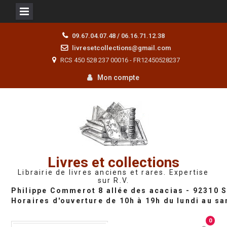
Skip
09.67.04.07.48 / 06.16.71.12.38
to
livresetcollections@gmail.com
content
RCS 450 528 237 00016 - FR12450528237
Mon compte
Livres et collections
Librairie de livres anciens et rares. Expertise
sur R.V.
0