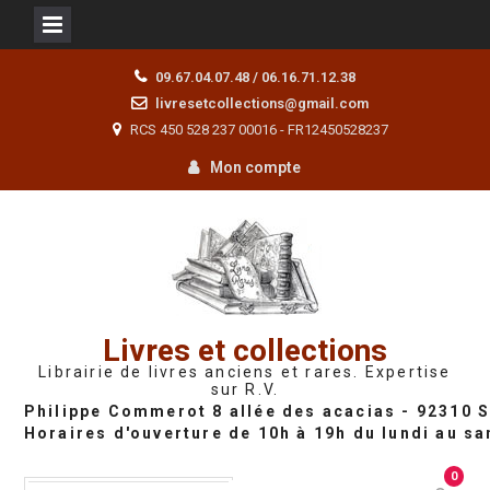
Skip
09.67.04.07.48 / 06.16.71.12.38
to
livresetcollections@gmail.com
content
RCS 450 528 237 00016 - FR12450528237
Mon compte
Livres et collections
Librairie de livres anciens et rares. Expertise
sur R.V.
0