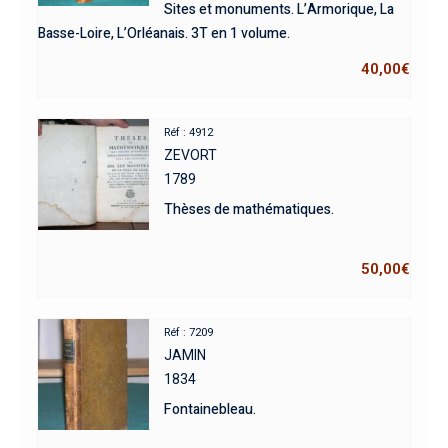
Sites et monuments. L’Armorique, La
Basse-Loire, L’Orléanais. 3T en 1 volume.
40,00
€
Réf : 4912
ZEVORT
1789
Thèses de mathématiques.
50,00
€
Réf : 7209
JAMIN
1834
Fontainebleau.