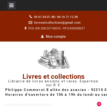
Skip
09.67.04.07.48 / 06.16.71.12.38
to
livresetcollections@gmail.com
content
RCS 450 528 237 00016 - FR12450528237
Mon compte
Livres et collections
Librairie de livres anciens et rares. Expertise
sur R.V.
0