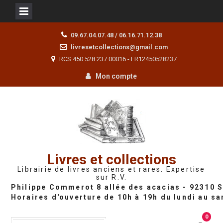
Skip
09.67.04.07.48 / 06.16.71.12.38
to
livresetcollections@gmail.com
content
RCS 450 528 237 00016 - FR12450528237
Mon compte
Livres et collections
Librairie de livres anciens et rares. Expertise
sur R.V.
0