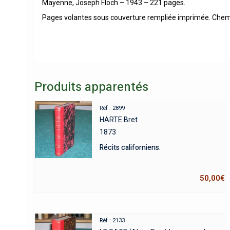
Mayenne, Joseph Floch – 1943 – 221 pages.
Pages volantes sous couverture rempliée imprimée. Chemise
Produits apparentés
Réf : 2899
HARTE Bret
1873
Récits californiens.
50,00
€
Réf : 2133