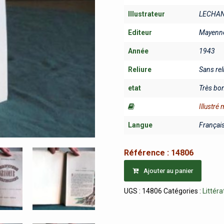
Illustrateur
LECHAN
Editeur
Mayenne
Année
1943
Reliure
Sans rel
etat
Très bo
Illustré
Langue
Françai
Référence :
14806
Ajouter au panier
UGS :
14806
Catégories :
Littéra