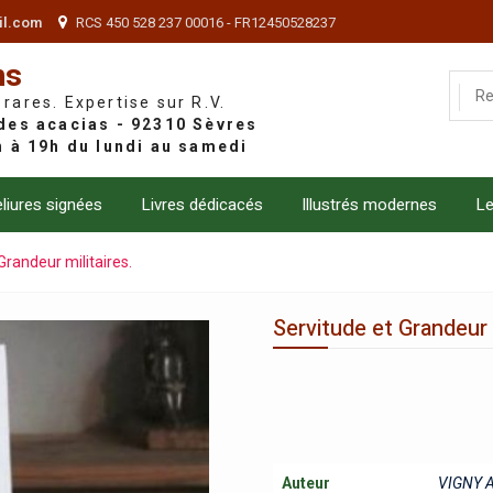
il.com
RCS 450 528 237 00016 - FR12450528237
ns
 rares. Expertise sur R.V.
liures signées
Livres dédicacés
Illustrés modernes
Le
Grandeur militaires.
Servitude et Grandeur m
Auteur
VIGNY A