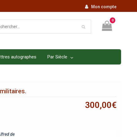
Mon compte
0
ttres autographes
Par Siècle
ilitaires.
300,00
€
lfred de