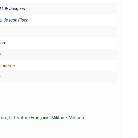
TRE Jacques
, Joseph Floch
iure
n
 moderne
s
ture
,
Littérature Française
,
Militaire
,
Militaria