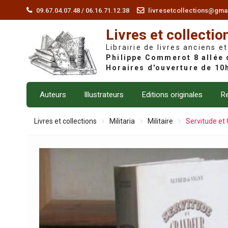
Skip
09.67.04.07.48 / 06.16.71.12.38
livresetcollections@gma
to
Livres et collectio
content
Librairie de livres anciens et
Auteurs
Illustrateurs
Editions originales
Re
Livres et collections
Militaria
Militaire
Servitude et 