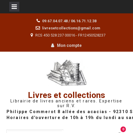
Skip
09.67.04.07.48 / 06.16.71.12.38
to
livresetcollections@gmail.com
content
RCS 450 528 237 00016 - FR12450528237
Mon compte
Livres et collections
Librairie de livres anciens et rares. Expertise
sur R.V.
0