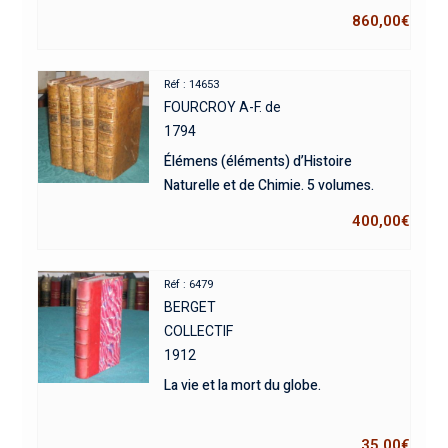
860,00
€
Réf : 14653
FOURCROY A-F. de
1794
Élémens (éléments) d’Histoire
Naturelle et de Chimie. 5 volumes.
400,00
€
Réf : 6479
BERGET
COLLECTIF
1912
La vie et la mort du globe.
35,00
€