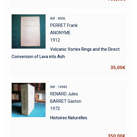
Réf : 8356
PERRET Frank
ANONYME
1912
Volcanic Vortex Rings and the Direct
Conversion of Lava into Ash.
35,00
€
Réf : 14945
RENARD Jules
BARRET Gaston
1972
Histoires Naturelles.
350,00
€