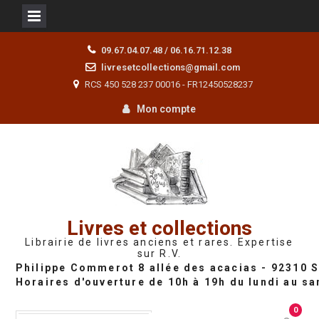
Skip
09.67.04.07.48 / 06.16.71.12.38
to
livresetcollections@gmail.com
content
RCS 450 528 237 00016 - FR12450528237
Mon compte
Livres et collections
Librairie de livres anciens et rares. Expertise
sur R.V.
0