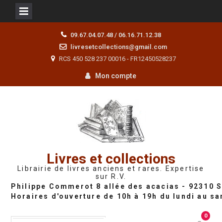
Skip
09.67.04.07.48 / 06.16.71.12.38
to
livresetcollections@gmail.com
content
RCS 450 528 237 00016 - FR12450528237
Mon compte
Livres et collections
Librairie de livres anciens et rares. Expertise
sur R.V.
0