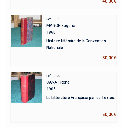
40,00
€
Réf : 3173
MARON Eugène
1860
Histoire littéraire de la Convention
Nationale.
50,00
€
Réf : 2120
CANAT René
1905
La Littérature Française par les Textes.
50,00
€