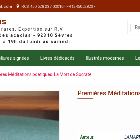
il.com
RCS 450 528 237 00016 - FR12450528237
ns
 rares. Expertise sur R.V.
liures signées
Livres dédicacés
Illustrés modernes
Le
res Méditations poétiques. La Mort de Socrate.
Premières Méditations
Auteur
LAMART