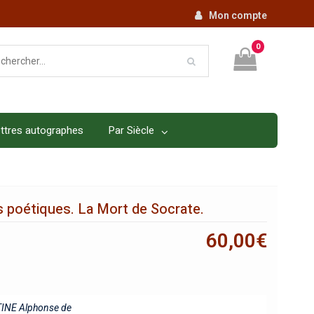
Mon compte
0
ttres autographes
Par Siècle
 poétiques. La Mort de Socrate.
60,00
€
INE Alphonse de