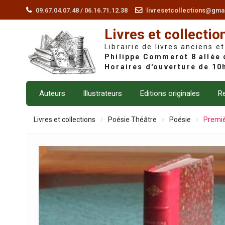
Skip
09.67.04.07.48 / 06.16.71.12.38
livresetcollections@gma
to
Livres et collectio
content
Librairie de livres anciens et
Auteurs
Illustrateurs
Editions originales
Re
Livres et collections
Poésie Théâtre
Poésie
Premiè