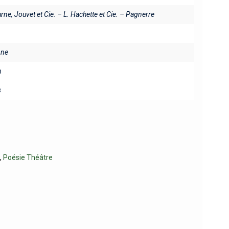
urne, Jouvet et Cie. – L. Hachette et Cie. – Pagnerre
ine
n
s
e
,
Poésie Théâtre