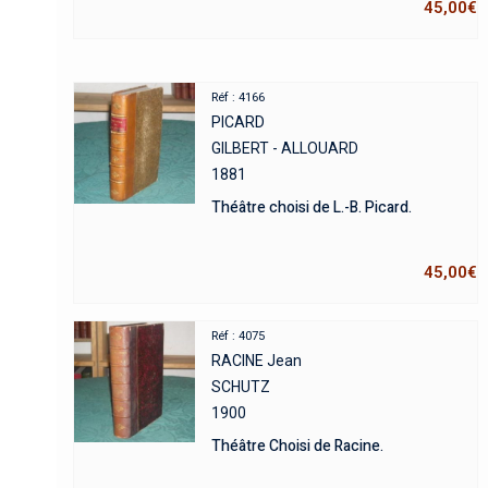
45,00
€
Réf : 4166
PICARD
GILBERT - ALLOUARD
1881
Théâtre choisi de L.-B. Picard.
45,00
€
Réf : 4075
RACINE Jean
SCHUTZ
1900
Théâtre Choisi de Racine.