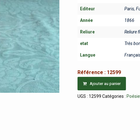
Editeur
Paris, F
Année
1866
Reliure
Reliure f
etat
Très bo
Langue
Françai
Référence :
12599
Ajouter au panier
UGS :
12599
Catégories :
Poési