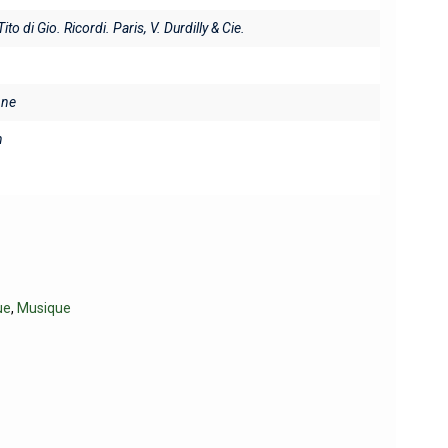
ito di Gio. Ricordi. Paris, V. Durdilly & Cie.
ine
n
ue
,
Musique