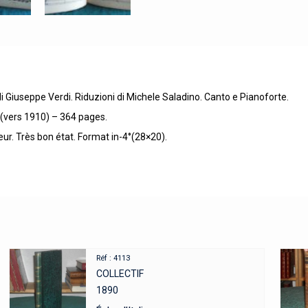
 di Giuseppe Verdi. Riduzioni di Michele Saladino. Canto e Pianoforte.
té (vers 1910) – 364 pages.
eur. Très bon état. Format in-4°(28×20).
Réf : 4113
COLLECTIF
1890