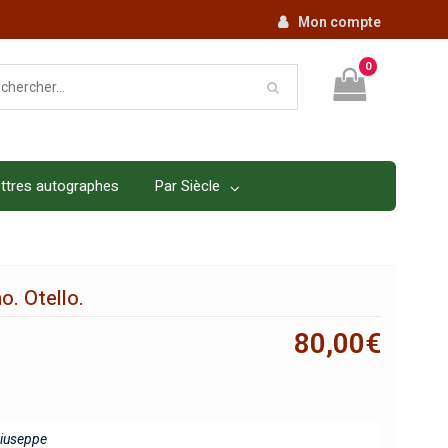
Mon compte
0
ttres autographes
Par Siècle
o. Otello.
80,00
€
iuseppe