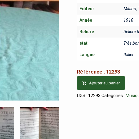
Editeur
Milano, T
Année
1910
Reliure
Reliure f
etat
Très bo
Langue
Italien
Référence :
12293
Ajouter au panier
UGS :
12293
Catégories :
Musiq