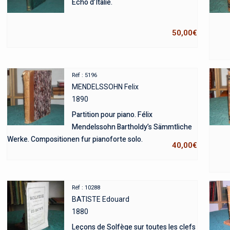
Écho d’Italie.
50,00
€
Réf : 5196
MENDELSSOHN Felix
1890
Partition pour piano. Félix
Mendelssohn Bartholdy’s Sämmtliche
Werke. Compositionen fur pianoforte solo.
40,00
€
Réf : 10288
BATISTE Edouard
1880
Leçons de Solfège sur toutes les clefs