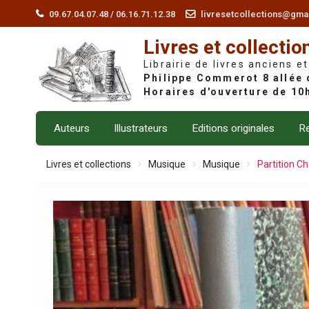
Skip
09.67.04.07.48 / 06.16.71.12.38
livresetcollections@gma
to
Livres et collectio
content
Librairie de livres anciens et
Auteurs
Illustrateurs
Editions originales
Re
Livres et collections
Musique
Musique
Partition Ch