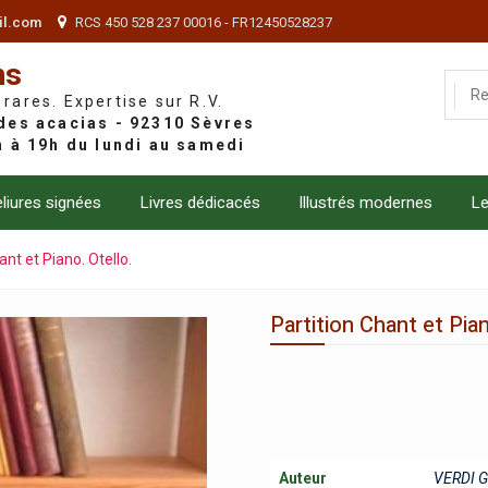
il.com
RCS 450 528 237 00016 - FR12450528237
ns
 rares. Expertise sur R.V.
liures signées
Livres dédicacés
Illustrés modernes
Le
ant et Piano. Otello.
Partition Chant et Pian
Auteur
VERDI G