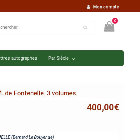
Mon compte
0
ttres autographes
Par Siècle
. de Fontenelle. 3 volumes.
400,00
€
LLE (Bernard Le Bouyer de)