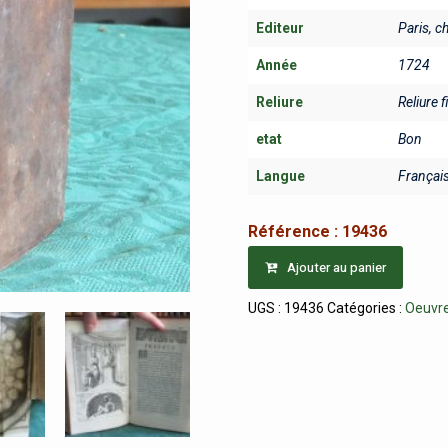
Editeur
Paris, c
Année
1724
Reliure
Reliure f
etat
Bon
Langue
Françai
Référence :
19436
Ajouter au panier
UGS :
19436
Catégories :
Oeuvr