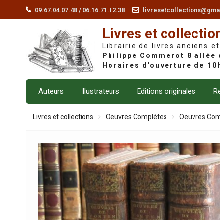
Skip
09.67.04.07.48 / 06.16.71.12.38
livresetcollections@gma
to
Livres et collectio
content
Librairie de livres anciens et
Auteurs
Illustrateurs
Editions originales
Re
Livres et collections
Oeuvres Complètes
Oeuvres Com