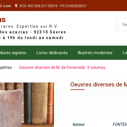
il.com
RCS 450 528 237 00016 - FR12450528237
ns
 rares. Expertise sur R.V.
liures signées
Livres dédicacés
Illustrés modernes
Le
plètes
Oeuvres diverses de M. de Fontenelle. 3 volumes.
Oeuvres diverses de M
Auteur
FONTENE