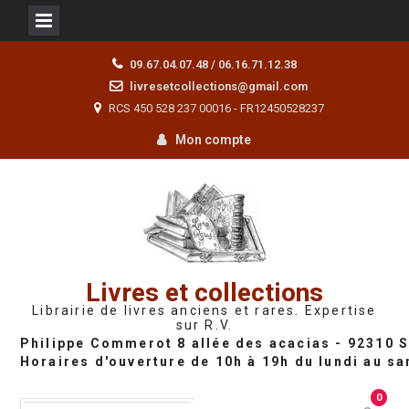
Skip
09.67.04.07.48 / 06.16.71.12.38
to
livresetcollections@gmail.com
content
RCS 450 528 237 00016 - FR12450528237
Mon compte
Livres et collections
Librairie de livres anciens et rares. Expertise
sur R.V.
0