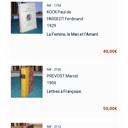
Réf : 1754
KOCK Paul de
FARGEOT Ferdinand
1929
La Femme, le Mari et l’Amant.
40,00
€
Réf : 2126
PREVOST Marcel
1904
Lettres à Françoise.
50,00
€
Réf : 2112