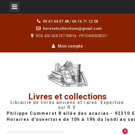
Skip
09.67.04.07.48 / 06.16.71.12.38
to
livresetcollections@gmail.com
content
RCS 450 528 237 00016 - FR12450528237
Mon compte
Livres et collections
Librairie de livres anciens et rares. Expertise
sur R.V.
0