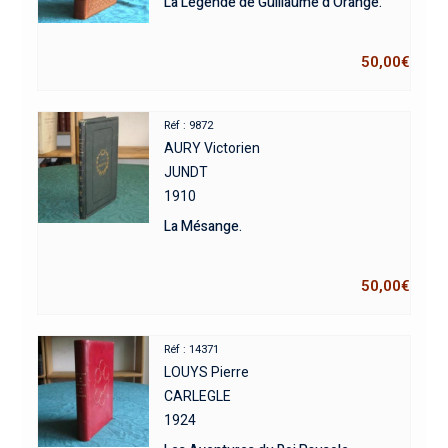
La Légende de Guillaume d’Orange.
50,00
€
Réf : 9872
AURY Victorien
JUNDT
1910
La Mésange.
50,00
€
Réf : 14371
LOUYS Pierre
CARLEGLE
1924