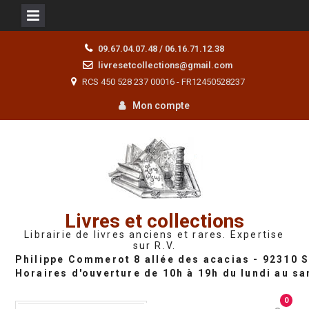
Skip
09.67.04.07.48 / 06.16.71.12.38
to
livresetcollections@gmail.com
content
RCS 450 528 237 00016 - FR12450528237
Mon compte
Livres et collections
Librairie de livres anciens et rares. Expertise
sur R.V.
0