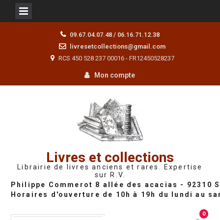
Skip
09.67.04.07.48 / 06.16.71.12.38
to
livresetcollections@gmail.com
content
RCS 450 528 237 00016 - FR12450528237
Mon compte
Livres et collections
Librairie de livres anciens et rares. Expertise
sur R.V.
0