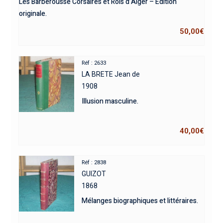
Les Barberousse Corsaires et Rois d’Alger – Édition
originale.
50,00
€
Réf : 2633
LA BRETE Jean de
1908
Illusion masculine.
40,00
€
Réf : 2838
GUIZOT
1868
Mélanges biographiques et littéraires.