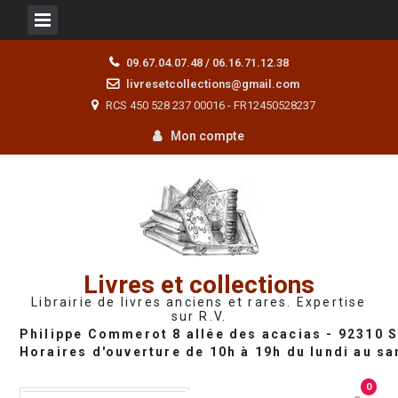
Skip
09.67.04.07.48 / 06.16.71.12.38
to
livresetcollections@gmail.com
content
RCS 450 528 237 00016 - FR12450528237
Mon compte
Livres et collections
Librairie de livres anciens et rares. Expertise
sur R.V.
0