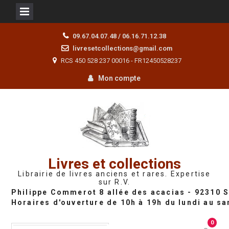
Skip
09.67.04.07.48 / 06.16.71.12.38
to
livresetcollections@gmail.com
content
RCS 450 528 237 00016 - FR12450528237
Mon compte
Livres et collections
Librairie de livres anciens et rares. Expertise
sur R.V.
0