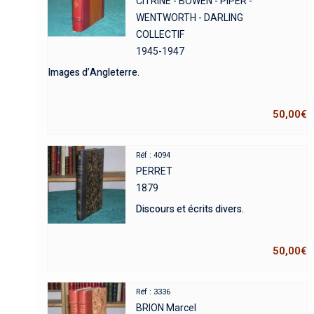
CITRINE - BOWEN - PIPER -
WENTWORTH - DARLING
COLLECTIF
1945-1947
Images d’Angleterre.
50,00
€
Réf : 4094
PERRET
1879
Discours et écrits divers.
50,00
€
Réf : 3336
BRION Marcel