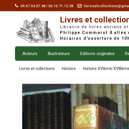
Skip
09.67.04.07.48 / 06.16.71.12.38
livresetcollections@gma
to
Livres et collectio
content
Librairie de livres anciens et
Auteurs
Illustrateurs
Editions originales
Re
Livres et collections
Histoire
Histoire XVIème-XVIIIèm