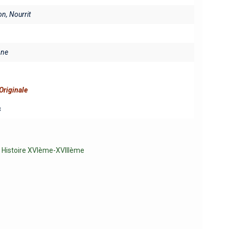
on, Nourrit
ine
Originale
s
,
Histoire XVIème-XVIIIème