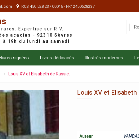
il.com
RCS 450 528 237 00016 - FR12450528237
ns
 rares. Expertise sur R.V.
liures signées
Livres dédicacés
Illustrés modernes
Le
e
Louis XV et Elisabeth de Russie.
Louis XV et Elisabeth
Auteur
VANDAL 