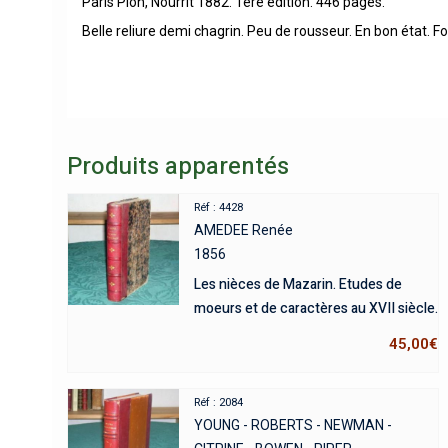
Paris Plon, Nourrit 1882. 1ère édition. 446 pages.
Belle reliure demi chagrin. Peu de rousseur. En bon état. F
Produits apparentés
Réf : 4428
AMEDEE Renée
1856
Les nièces de Mazarin. Etudes de
moeurs et de caractères au XVII siècle.
45,00
€
Réf : 2084
YOUNG - ROBERTS - NEWMAN -