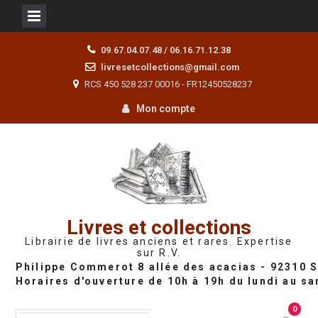
Skip
09.67.04.07.48 / 06.16.71.12.38
to
livresetcollections@gmail.com
content
RCS 450 528 237 00016 - FR12450528237
Mon compte
Livres et collections
Librairie de livres anciens et rares. Expertise
sur R.V.
0