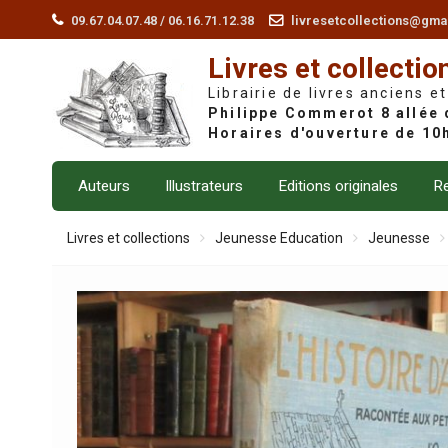
Skip
09.67.04.07.48 / 06.16.71.12.38
livresetcollections@gma
to
Livres et collectio
content
Librairie de livres anciens et
Auteurs
Illustrateurs
Editions originales
Re
Livres et collections
Jeunesse Education
Jeunesse