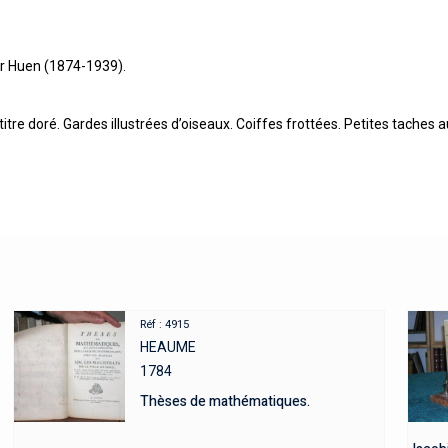
or Huen (1874-1939).
u titre doré. Gardes illustrées d’oiseaux. Coiffes frottées. Petites tach
Réf : 4915
HEAUME
1784
Thèses de mathématiques.