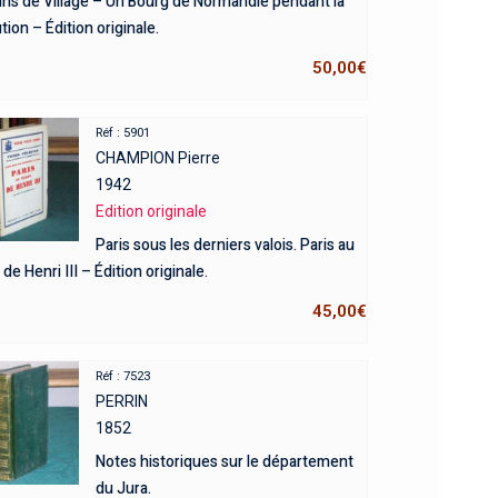
ns de Village – Un Bourg de Normandie pendant la
tion – Édition originale.
50,00
€
Réf : 5901
CHAMPION Pierre
1942
Edition originale
Paris sous les derniers valois. Paris au
de Henri III – Édition originale.
45,00
€
Réf : 7523
PERRIN
1852
Notes historiques sur le département
du Jura.