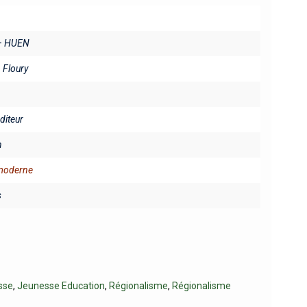
– HUEN
. Floury
éditeur
n
 moderne
s
sse
,
Jeunesse Education
,
Régionalisme
,
Régionalisme