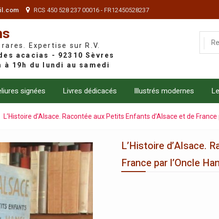
il.com
RCS 450 528 237 00016 - FR12450528237
ns
 rares. Expertise sur R.V.
liures signées
Livres dédicacés
Illustrés modernes
Le
L’Histoire d’Alsace. Racontée aux Petits Enfants d’Alsace et de France 
L’Histoire d’Alsace. R
France par l’Oncle Han