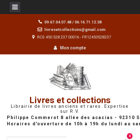
Skip
09.67.04.07.48 / 06.16.71.12.38
to
livresetcollections@gmail.com
content
RCS 450 528 237 00016 - FR12450528237
Mon compte
Livres et collections
Librairie de livres anciens et rares. Expertise
sur R.V.
0