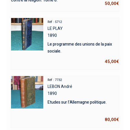
contre la religion. Tome 6.
50,00
€
Réf : 5712
LE PLAY
1890
Le programme des unions de la paix
sociale.
45,00
€
Réf : 7732
LEBON André
1890
Etudes sur l’Allemagne politique.
80,00
€