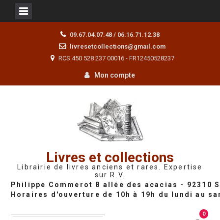
Skip
09.67.04.07.48 / 06.16.71.12.38
to
livresetcollections@gmail.com
content
RCS 450 528 237 00016 - FR12450528237
Mon compte
Livres et collections
Librairie de livres anciens et rares. Expertise
sur R.V.
0