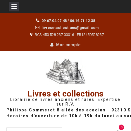
Skip
09.67.04.07.48 / 06.16.71.12.38
to
livresetcollections@gmail.com
content
RCS 450 528 237 00016 - FR12450528237
Mon compte
Livres et collections
Librairie de livres anciens et rares. Expertise
sur R.V.
0