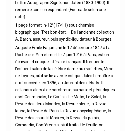
Lettre Autographe Signé, non datée (1880-1900). Il
remercie son correspondant (Fourcade selon une
note).
1 page format in-12°(17×11) sous chemise
biographique. Très bon état. – De l’ancienne collection
A. Baron, assureur, puis syndic-liquidateur à Bourges.
Auguste Émile Faguet, né le 17 décembre 1847 à La
Roche-sur-Yon et mort le 7 juin 1916 à Paris, est un
écrivain et critique littéraire français. Il fréquente
l’influent salon de la célèbre dame aux violettes, Mme
de Loynes, où il se lie avec le critique Jules Lemaître à
qui il succède, en 1896, au Journal des débats. Il
collabora alors à de nombreux journaux et périodiques
dont Cosmopolis, Le Gaulois, Le Matin, Le Soleil, la
Revue des deux Mondes, la Revue bleue, la Revue
latine, la Revue de Paris, la Revue encyclopédique, la
Revue des cours littéraires, la Revue du palais,
Comoedia, Conférencia, où il traitait le feuilleton