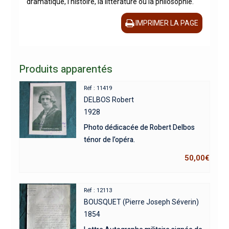
dramatique, l’histoire, la littérature ou la philosophie.
IMPRIMER LA PAGE
Produits apparentés
Réf : 11419
DELBOS Robert
1928
Photo dédicacée de Robert Delbos
ténor de l’opéra.
50,00
€
Réf : 12113
BOUSQUET (Pierre Joseph Séverin)
1854