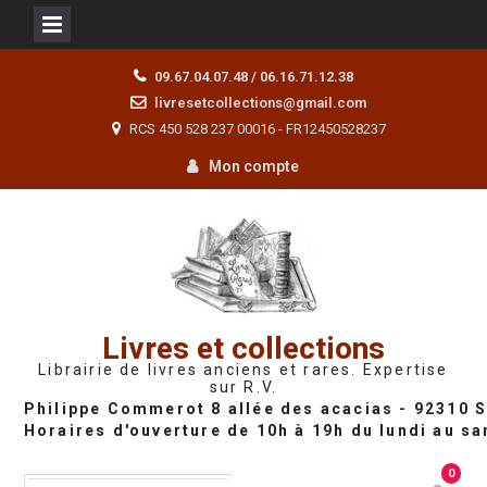
Skip
09.67.04.07.48 / 06.16.71.12.38
to
livresetcollections@gmail.com
content
RCS 450 528 237 00016 - FR12450528237
Mon compte
Livres et collections
Librairie de livres anciens et rares. Expertise
sur R.V.
0