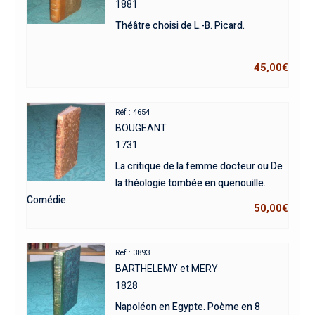
1881
Théâtre choisi de L.-B. Picard.
45,00
€
Réf : 4654
BOUGEANT
1731
La critique de la femme docteur ou De
la théologie tombée en quenouille.
Comédie.
50,00
€
Réf : 3893
BARTHELEMY et MERY
1828
Napoléon en Egypte. Poème en 8