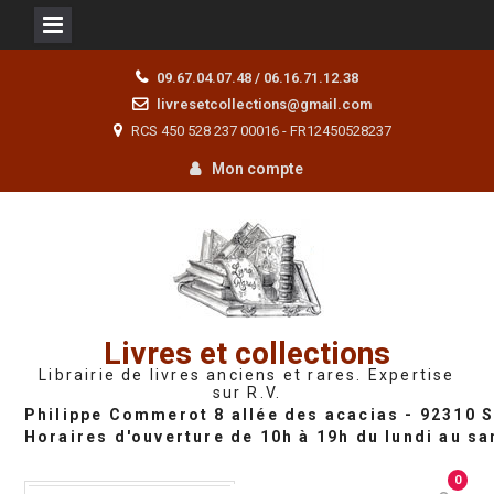
Skip
09.67.04.07.48 / 06.16.71.12.38
to
livresetcollections@gmail.com
content
RCS 450 528 237 00016 - FR12450528237
Mon compte
Livres et collections
Librairie de livres anciens et rares. Expertise
sur R.V.
0