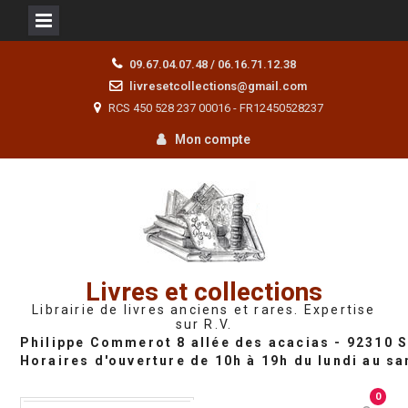
Skip
09.67.04.07.48 / 06.16.71.12.38
to
livresetcollections@gmail.com
content
RCS 450 528 237 00016 - FR12450528237
Mon compte
Livres et collections
Librairie de livres anciens et rares. Expertise
sur R.V.
0