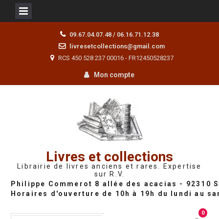
Skip
09.67.04.07.48 / 06.16.71.12.38
to
livresetcollections@gmail.com
content
RCS 450 528 237 00016 - FR12450528237
Mon compte
Livres et collections
Librairie de livres anciens et rares. Expertise
sur R.V.
0