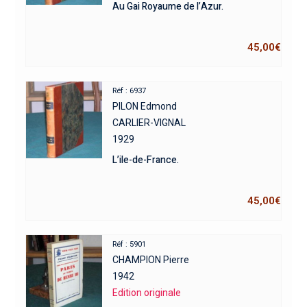
Au Gai Royaume de l’Azur.
45,00
€
Réf : 6937
PILON Edmond
CARLIER-VIGNAL
1929
L’ile-de-France.
45,00
€
Réf : 5901
CHAMPION Pierre
1942
Edition originale