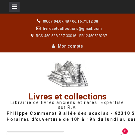
Skip
09.67.04.07.48 / 06.16.71.12.38
to
livresetcollections@gmail.com
content
RCS 450 528 237 00016 - FR12450528237
Mon compte
Livres et collections
Librairie de livres anciens et rares. Expertise
sur R.V.
0