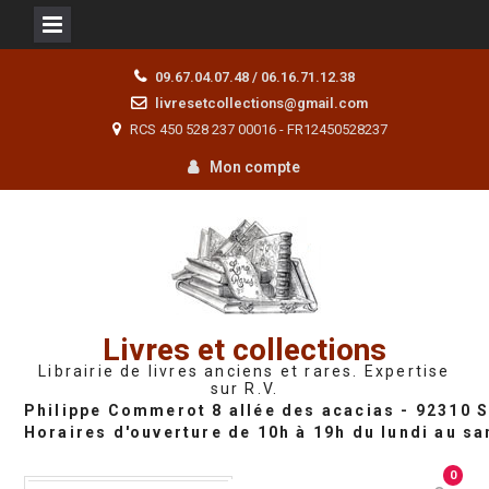
Skip
09.67.04.07.48 / 06.16.71.12.38
to
livresetcollections@gmail.com
content
RCS 450 528 237 00016 - FR12450528237
Mon compte
Livres et collections
Librairie de livres anciens et rares. Expertise
sur R.V.
0