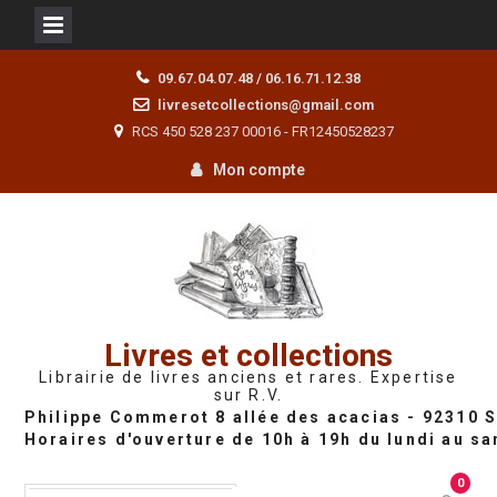
Skip
09.67.04.07.48 / 06.16.71.12.38
to
livresetcollections@gmail.com
content
RCS 450 528 237 00016 - FR12450528237
Mon compte
Livres et collections
Librairie de livres anciens et rares. Expertise
sur R.V.
0