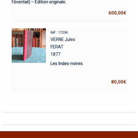
l’éventail) – Édition originale.
600,00
€
Réf : 17234
VERNE Jules
FERAT
1877
Les Indes-noires.
80,00
€