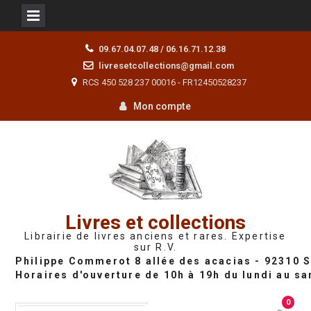
Skip
09.67.04.07.48 / 06.16.71.12.38
to
livresetcollections@gmail.com
content
RCS 450 528 237 00016 - FR12450528237
Mon compte
Livres et collections
Librairie de livres anciens et rares. Expertise
sur R.V.
0