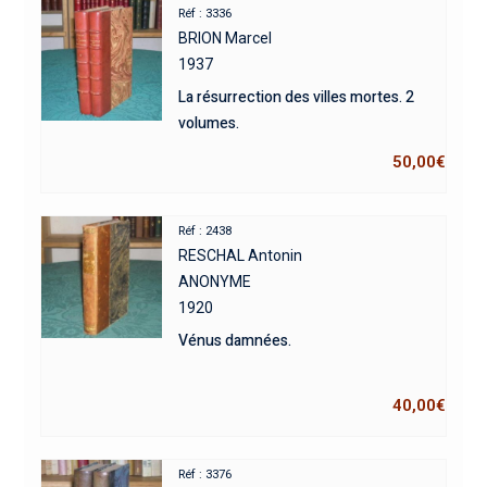
Réf : 3336
BRION Marcel
1937
La résurrection des villes mortes. 2
volumes.
50,00
€
Réf : 2438
RESCHAL Antonin
ANONYME
1920
Vénus damnées.
40,00
€
Réf : 3376