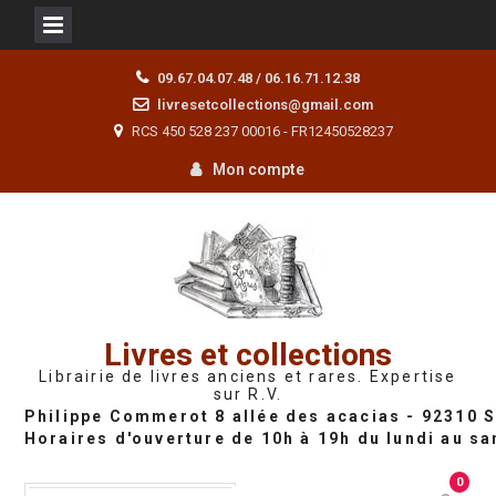
Skip
09.67.04.07.48 / 06.16.71.12.38
to
livresetcollections@gmail.com
content
RCS 450 528 237 00016 - FR12450528237
Mon compte
Livres et collections
Librairie de livres anciens et rares. Expertise
sur R.V.
0