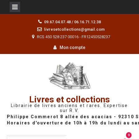
Skip
09.67.04.07.48 / 06.16.71.12.38
to
livresetcollections@gmail.com
content
RCS 450 528 237 00016 - FR12450528237
Mon compte
Livres et collections
Librairie de livres anciens et rares. Expertise
sur R.V.
0