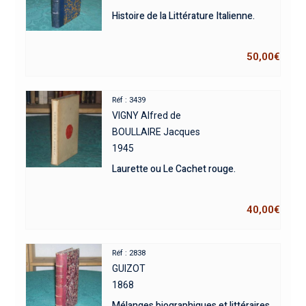
Histoire de la Littérature Italienne.
50,00
€
Réf : 3439
VIGNY Alfred de
BOULLAIRE Jacques
1945
Laurette ou Le Cachet rouge.
40,00
€
Réf : 2838
GUIZOT
1868
Mélanges biographiques et littéraires.