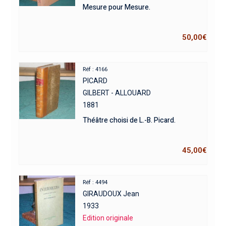
Mesure pour Mesure.
50,00
€
Réf : 4166
PICARD
GILBERT - ALLOUARD
1881
Théâtre choisi de L.-B. Picard.
45,00
€
Réf : 4494
GIRAUDOUX Jean
1933
Edition originale