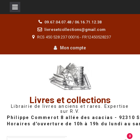
Skip
09.67.04.07.48 / 06.16.71.12.38
to
livresetcollections@gmail.com
content
RCS 450 528 237 00016 - FR12450528237
Mon compte
Livres et collections
Librairie de livres anciens et rares. Expertise
sur R.V.
0