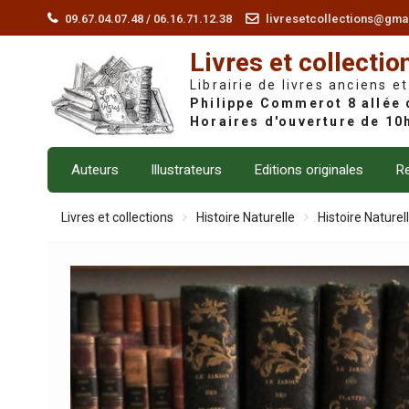
Skip
09.67.04.07.48 / 06.16.71.12.38
livresetcollections@gma
to
Livres et collectio
content
Librairie de livres anciens et
Auteurs
Illustrateurs
Editions originales
Re
Livres et collections
Histoire Naturelle
Histoire Naturel