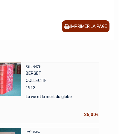
IMPRIMER LA PAGE
Réf : 6479
BERGET
COLLECTIF
1912
La vie et la mort du globe.
35,00
€
Réf : 8357