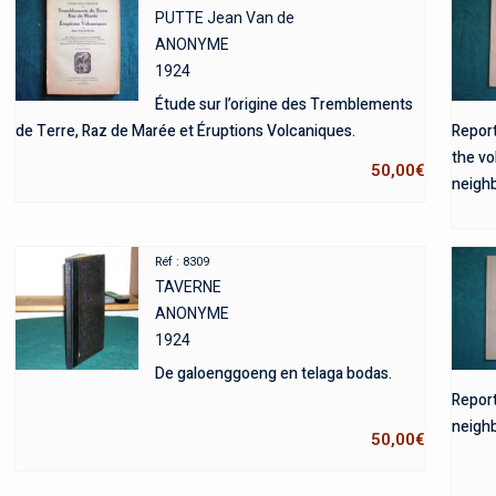
PUTTE Jean Van de
ANONYME
1924
Étude sur l’origine des Tremblements
de Terre, Raz de Marée et Éruptions Volcaniques.
Report
the vo
50,00
€
neigh
Réf : 8309
TAVERNE
ANONYME
1924
De galoenggoeng en telaga bodas.
Report
neighb
50,00
€