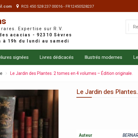
il.com
RCS 450 528 237 00016 - FR12450528237
ns
 rares. Expertise sur R.V.
liures signées
Livres dédicacés
Illustrés modernes
Le
le
Le Jardin des Plantes. 2 tomes en 4 volumes – Édition originale.
Le Jardin des Plantes.
Auteur
BERNAR