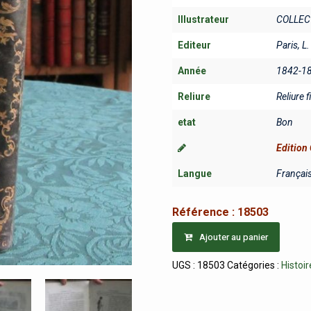
Illustrateur
COLLEC
Editeur
Paris, L
Année
1842-1
Reliure
Reliure f
etat
Bon
Edition 
Langue
Françai
Référence :
18503
Ajouter au panier
UGS :
18503
Catégories :
Histoir