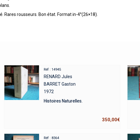
plans.
ré. Rares rousseurs. Bon état. Format in-4°(26×18).
Réf : 14945
RENARD Jules
BARRET Gaston
1972
Histoires Naturelles.
350,00
€
Réf : 8364