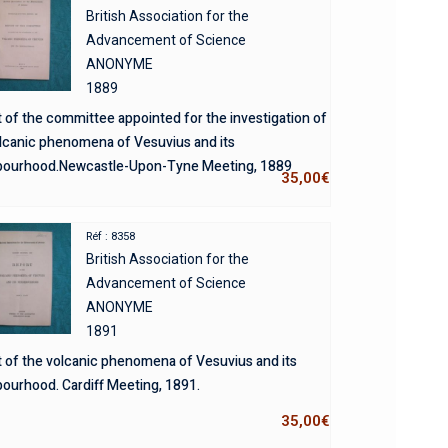
British Association for the
Advancement of Science
ANONYME
1889
 of the committee appointed for the investigation of
lcanic phenomena of Vesuvius and its
bourhood.Newcastle-Upon-Tyne Meeting, 1889
35,00
€
Réf : 8358
British Association for the
Advancement of Science
ANONYME
1891
 of the volcanic phenomena of Vesuvius and its
ourhood. Cardiff Meeting, 1891.
35,00
€