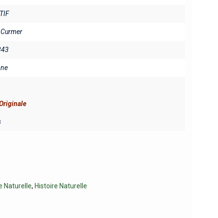
TIF
. Curmer
843
ine
Originale
s
e Naturelle
,
Histoire Naturelle