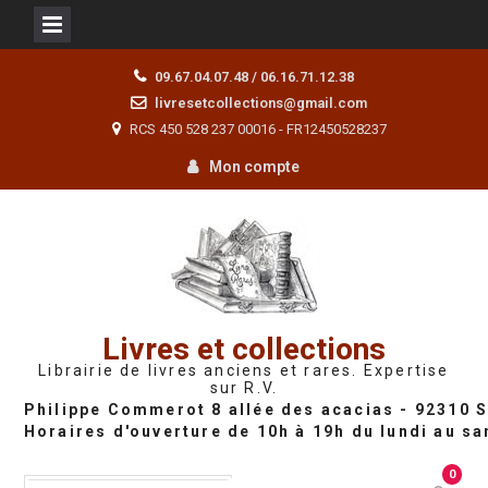
Skip
09.67.04.07.48 / 06.16.71.12.38
to
livresetcollections@gmail.com
content
RCS 450 528 237 00016 - FR12450528237
Mon compte
Livres et collections
Librairie de livres anciens et rares. Expertise
sur R.V.
0