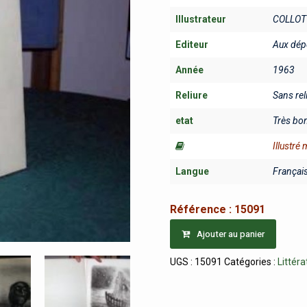
Illustrateur
COLLOT
Editeur
Aux dépe
Année
1963
Reliure
Sans rel
etat
Très bo
Illustré
Langue
Françai
Référence :
15091
Ajouter au panier
UGS :
15091
Catégories :
Littéra