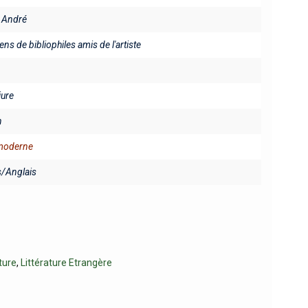
 André
ns de bibliophiles amis de l'artiste
iure
n
 moderne
s/Anglais
ture
,
Littérature Etrangère