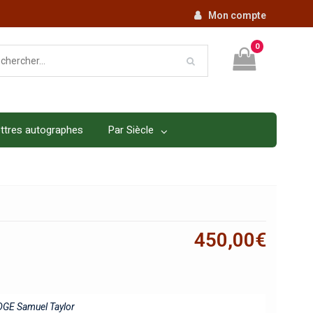
Mon compte
0
ttres autographes
Par Siècle
450,00
€
GE Samuel Taylor