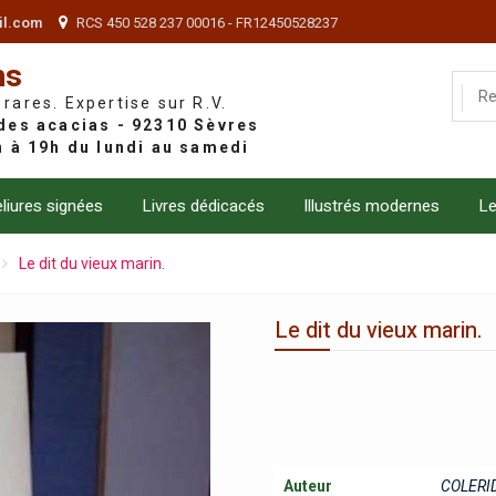
il.com
RCS 450 528 237 00016 - FR12450528237
ns
 rares. Expertise sur R.V.
liures signées
Livres dédicacés
Illustrés modernes
Le
Le dit du vieux marin.
Le dit du vieux marin.
Auteur
COLERID