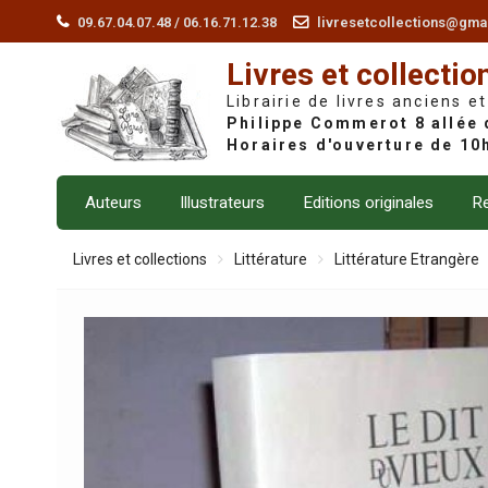
Skip
09.67.04.07.48 / 06.16.71.12.38
livresetcollections@gma
to
Livres et collectio
content
Librairie de livres anciens et
Auteurs
Illustrateurs
Editions originales
Re
Livres et collections
Littérature
Littérature Etrangère