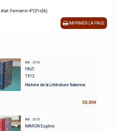
état. Format in-4°(31×26).
IMPRIMER LA PAGE
Réf : 2110
FINZI
1912
Histoire de la Littérature Italienne.
50,00
€
Réf : 3173
MARON Eugène