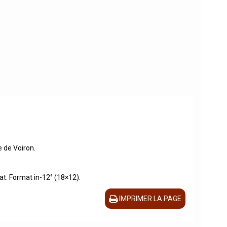
e de Voiron.
at. Format in-12° (18×12).
IMPRIMER LA PAGE