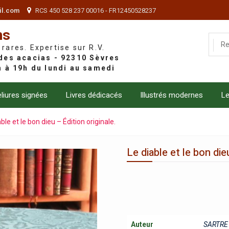
il.com
RCS 450 528 237 00016 - FR12450528237
ns
 rares. Expertise sur R.V.
liures signées
Livres dédicacés
Illustrés modernes
Le
ble et le bon dieu – Édition originale.
Le diable et le bon die
Auteur
SARTRE 