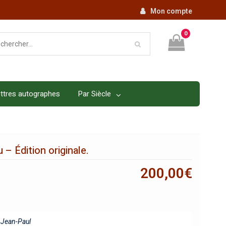
Mon compte
0
ttres autographes
Par Siècle
u – Édition originale.
200,00
€
Jean-Paul