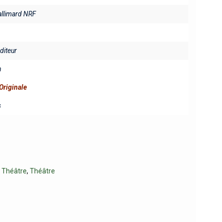
allimard NRF
éditeur
n
Originale
s
 Théâtre
,
Théâtre