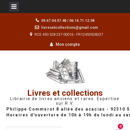
Skip
09.67.04.07.48 / 06.16.71.12.38
to
livresetcollections@gmail.com
content
RCS 450 528 237 00016 - FR12450528237
Mon compte
Livres et collections
Librairie de livres anciens et rares. Expertise
sur R.V.
0