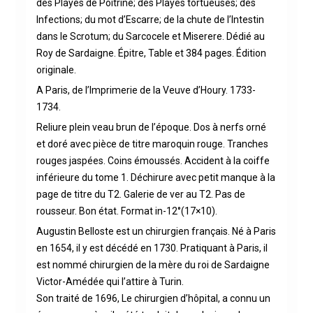
des Playes de Poitrine; des Playes tortueuses; des
Infections; du mot d’Escarre; de la chute de l’Intestin
dans le Scrotum; du Sarcocele et Miserere. Dédié au
Roy de Sardaigne. Épitre, Table et 384 pages. Édition
originale.
A Paris, de l’Imprimerie de la Veuve d’Houry. 1733-
1734.
Reliure plein veau brun de l’époque. Dos à nerfs orné
et doré avec pièce de titre maroquin rouge. Tranches
rouges jaspées. Coins émoussés. Accident à la coiffe
inférieure du tome 1. Déchirure avec petit manque à la
page de titre du T2. Galerie de ver au T2. Pas de
rousseur. Bon état. Format in-12°(17×10).
Augustin Belloste est un chirurgien français. Né à Paris
en 1654, il y est décédé en 1730. Pratiquant à Paris, il
est nommé chirurgien de la mère du roi de Sardaigne
Victor-Amédée qui l’attire à Turin.
Son traité de 1696, Le chirurgien d’hôpital, a connu un