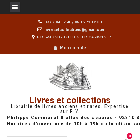
Skip
09.67.04.07.48 / 06.16.71.12.38
to
livresetcollections@gmail.com
content
RCS 450 528 237 00016 - FR12450528237
Mon compte
Livres et collections
Librairie de livres anciens et rares. Expertise
sur R.V.
0