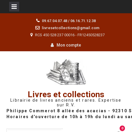
Skip
09.67.04.07.48 / 06.16.71.12.38
to
livresetcollections@gmail.com
content
RCS 450 528 237 00016 - FR12450528237
Mon compte
Livres et collections
Librairie de livres anciens et rares. Expertise
sur R.V.
0