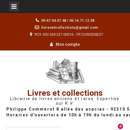
Skip
09.67.04.07.48 / 06.16.71.12.38
to
livresetcollections@gmail.com
content
RCS 450 528 237 00016 - FR12450528237
Mon compte
Livres et collections
Librairie de livres anciens et rares. Expertise
sur R.V.
0