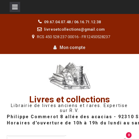
Skip
09.67.04.07.48 / 06.16.71.12.38
to
livresetcollections@gmail.com
content
RCS 450 528 237 00016 - FR12450528237
Mon compte
Livres et collections
Librairie de livres anciens et rares. Expertise
sur R.V.
0