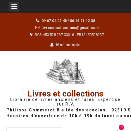
Skip
09.67.04.07.48 / 06.16.71.12.38
to
livresetcollections@gmail.com
content
RCS 450 528 237 00016 - FR12450528237
Mon compte
Livres et collections
Librairie de livres anciens et rares. Expertise
sur R.V.
0