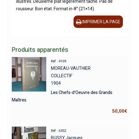
illustrés. Deuxième plat légèrement taché. Pas de
rousseur. Bon état. Format in-8° (21×14).
IMPRIMER LA PAGE
Produits apparentés
Réf : 4109
MOREAU-VAUTHIER
COLLECTIF
1904
Les Chefs-d’Oeuvre des Grands
Maîtres.
50,00
€
Réf : 6352
BUSSY Jacques