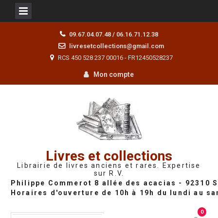
Skip
09.67.04.07.48 / 06.16.71.12.38
to
livresetcollections@gmail.com
content
RCS 450 528 237 00016 - FR12450528237
Mon compte
Livres et collections
Librairie de livres anciens et rares. Expertise
sur R.V.
0