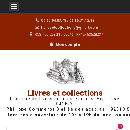
Skip
09.67.04.07.48 / 06.16.71.12.38
to
livresetcollections@gmail.com
content
RCS 450 528 237 00016 - FR12450528237
Mon compte
Livres et collections
Librairie de livres anciens et rares. Expertise
sur R.V.
0