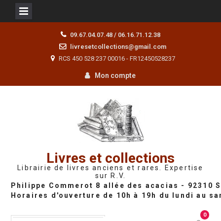
Skip
09.67.04.07.48 / 06.16.71.12.38
to
livresetcollections@gmail.com
content
RCS 450 528 237 00016 - FR12450528237
Mon compte
Livres et collections
Librairie de livres anciens et rares. Expertise
sur R.V.
0