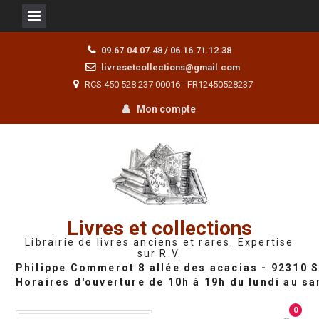
Skip
09.67.04.07.48 / 06.16.71.12.38
to
livresetcollections@gmail.com
content
RCS 450 528 237 00016 - FR12450528237
Mon compte
Livres et collections
Librairie de livres anciens et rares. Expertise
sur R.V.
0