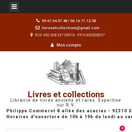
Skip
09.67.04.07.48 / 06.16.71.12.38
to
livresetcollections@gmail.com
content
RCS 450 528 237 00016 - FR12450528237
Mon compte
Livres et collections
Librairie de livres anciens et rares. Expertise
sur R.V.
0